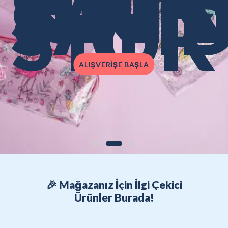
SINIR
SAYI
STOK
ALIŞVERİŞE BAŞLA
🎉 Mağazanız İçin İlgi Çekici
Ürünler Burada!