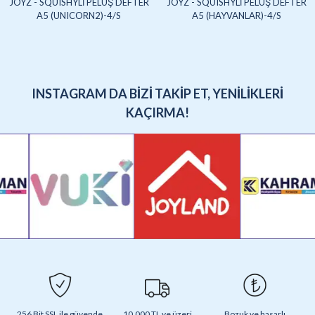
JOYZ - SQUISHYLİ PELUŞ DEFTER
JOYZ - SQUISHYLİ PELUŞ DEFTER
A5 (UNICORN2)-4/S
A5 (HAYVANLAR)-4/S
INSTAGRAM DA BİZİ TAKİP ET, YENİLİKLERİ
KAÇIRMA!
256 Bit SSL ile güvende
10.000 TL ve üzeri
Bozuk ve hasarlı