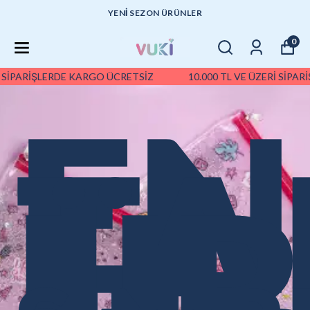
UYGUN FİYATLI KALİTELİ ÜRÜNLER
0
ARİŞLERDE KARGO ÜCRETSİZ
10.000 TL VE ÜZERİ SİPARİŞLE
EN
KS
TA
IC
LER
ÜR
NY