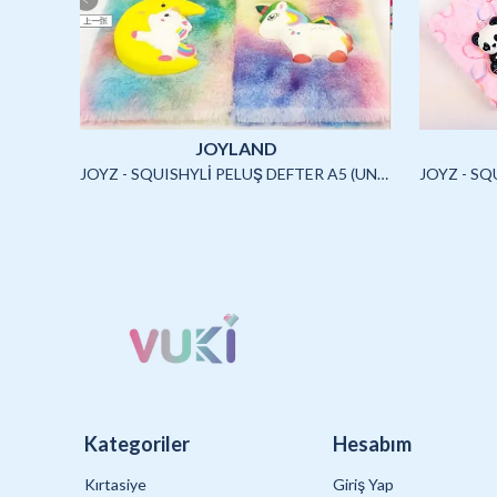
JOYLAND
JOYLAND - SULU STİCKER SETİ (CAPYBARA)-2/S
JOYZ - SQUISHYLİ PELUŞ DEFTER A5 (UNICORN2)-4/S
Kategoriler
Hesabım
Kırtasiye
Giriş Yap