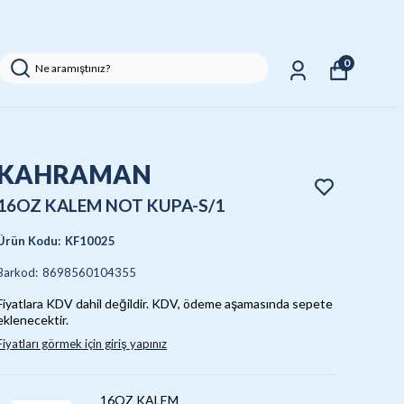
0
KAHRAMAN
16OZ KALEM NOT KUPA-S/1
Ürün Kodu
:
KF10025
Barkod
:
8698560104355
Fiyatlara KDV dahil değildir. KDV, ödeme aşamasında sepete
eklenecektir.
Fiyatları görmek için giriş yapınız
16OZ KALEM