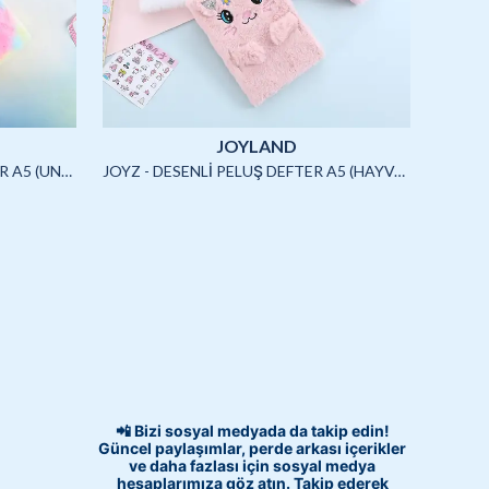
JOYLAND
JOYZ - SQUISHYLİ PELUŞ DEFTER A5 (UNICORN)-4/S
JOYZ - DESENLİ PELUŞ DEFTER A5 (HAYVANLAR)-3/S
📲 Bizi sosyal medyada da takip edin!
Güncel paylaşımlar, perde arkası içerikler
ve daha fazlası için sosyal medya
hesaplarımıza göz atın. Takip ederek