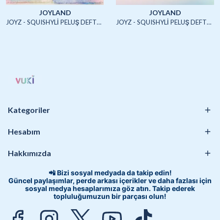
JOYLAND
JOYLAND
JOYZ - SQUISHYLİ PELUŞ DEFTER A5 (UNICORN2)-4/S
JOYZ - SQUISHYLİ PELUŞ DEFTER A5 (HAYVANLAR)-4/S
Kategoriler
Hesabım
Hakkımızda
📲 Bizi sosyal medyada da takip edin!
Güncel paylaşımlar, perde arkası içerikler ve daha fazlası için
sosyal medya hesaplarımıza göz atın. Takip ederek
topluluğumuzun bir parçası olun!