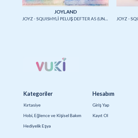
JOYLAND
JOYLAND - SULU STİCKER SETİ (CAPYBARA)-2/S
JOYZ - SQUISHYLİ PELUŞ DEFTER A5 (UNICORN2)-4/S
Kategoriler
Hesabım
Kırtasiye
Giriş Yap
Hobi, Eğlence ve Kişisel Bakım
Kayıt Ol
Hediyelik Eşya