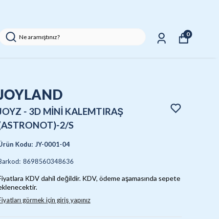
0
JOYLAND
JOYZ - 3D MİNİ KALEMTIRAŞ
(ASTRONOT)-2/S
Ürün Kodu
:
JY-0001-04
Barkod
:
8698560348636
Fiyatlara KDV dahil değildir. KDV, ödeme aşamasında sepete
eklenecektir.
Fiyatları görmek için giriş yapınız