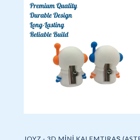
JOYZ - 3D MİNİ KALEMTIRAŞ (AS