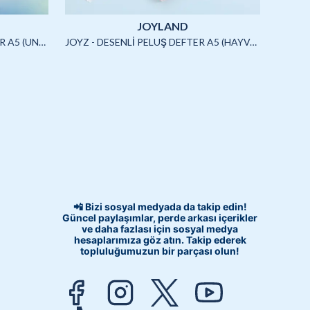
JOYLAND
JOYZ - SQUISHYLİ PELUŞ DEFTER A5 (UNICORN)-4/S
JOYZ - DESENLİ PELUŞ DEFTER A5 (HAYVANLAR)-3/S
📲 Bizi sosyal medyada da takip edin!
Güncel paylaşımlar, perde arkası içerikler
ve daha fazlası için sosyal medya
hesaplarımıza göz atın. Takip ederek
topluluğumuzun bir parçası olun!