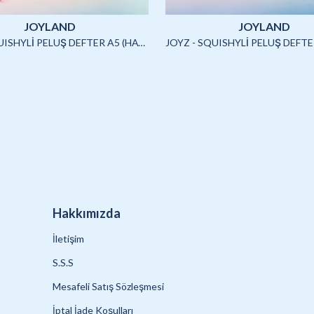
JOYLAND
JOYLAND
JOYZ - SQUISHYLİ PELUŞ DEFTER A5 (HAYVANLAR)-4/S
Hakkımızda
İletişim
S.S.S
Mesafeli Satış Sözleşmesi
İptal İade Koşulları