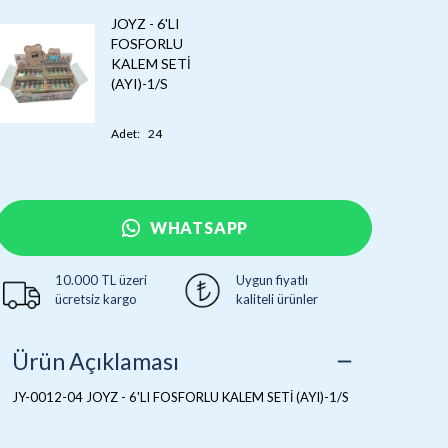
JOYZ - 6'LI
FOSFORLU
KALEM SETİ
(AYI)-1/S
Adet
:
24
WHATSAPP
10.000 TL üzeri
Uygun fiyatlı
ücretsiz kargo
kaliteli ürünler
Ürün Açıklaması
JY-0012-04 JOYZ - 6'LI FOSFORLU KALEM SETİ (AYI)-1/S