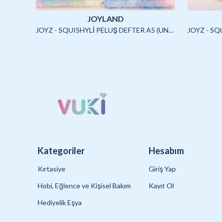
JOYLAND
JOYLAND - SULU STİCKER SETİ (CAPYBARA)-2/S
JOYZ - SQUISHYLİ PELUŞ DEFTER A5 (UNICORN2)-4/S
Kategoriler
Hesabım
Kırtasiye
Giriş Yap
Hobi, Eğlence ve Kişisel Bakım
Kayıt Ol
Hediyelik Eşya