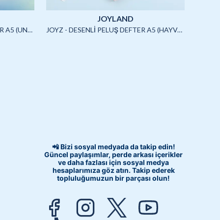
JOYLAND
JOYZ - SQUISHYLİ PELUŞ DEFTER A5 (UNICORN)-4/S
JOYZ - DESENLİ PELUŞ DEFTER A5 (HAYVANLAR)-3/S
📲 Bizi sosyal medyada da takip edin!
Güncel paylaşımlar, perde arkası içerikler
ve daha fazlası için sosyal medya
hesaplarımıza göz atın. Takip ederek
topluluğumuzun bir parçası olun!