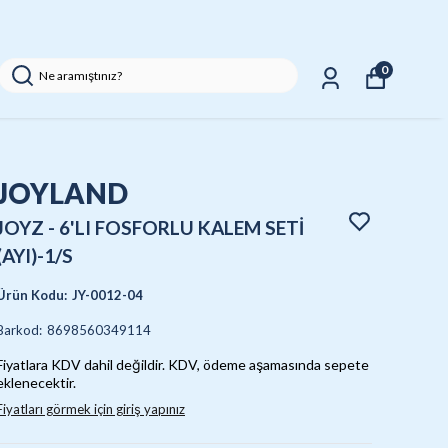
0
JOYLAND
JOYZ - 6'LI FOSFORLU KALEM SETİ
(AYI)-1/S
Ürün Kodu
:
JY-0012-04
Barkod
:
8698560349114
Fiyatlara KDV dahil değildir. KDV, ödeme aşamasında sepete
eklenecektir.
Fiyatları görmek için giriş yapınız