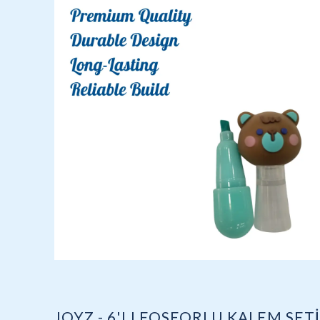
JOYZ - 6'LI FOSFORLU KALEM SETİ 