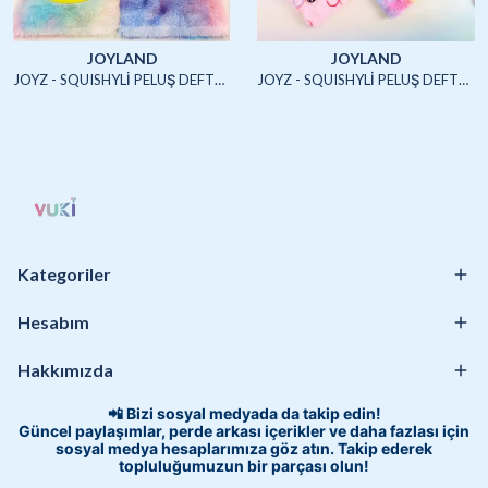
JOYLAND
JOYLAND
JOYZ - SQUISHYLİ PELUŞ DEFTER A5 (UNICORN2)-4/S
JOYZ - SQUISHYLİ PELUŞ DEFTER A5 (HAYVANLAR)-4/S
Kategoriler
Hesabım
Hakkımızda
📲 Bizi sosyal medyada da takip edin!
Güncel paylaşımlar, perde arkası içerikler ve daha fazlası için
sosyal medya hesaplarımıza göz atın. Takip ederek
topluluğumuzun bir parçası olun!