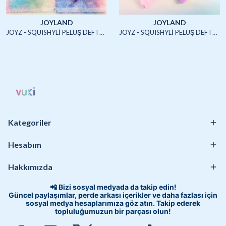
JOYLAND
JOYLAND
JOYZ - SQUISHYLİ PELUŞ DEFTER A5 (UNICORN2)-4/S
JOYZ - SQUISHYLİ PELUŞ DEFTER A5 (HAYVANLAR)-4/S
Kategoriler
Hesabım
Hakkımızda
📲 Bizi sosyal medyada da takip edin!
Güncel paylaşımlar, perde arkası içerikler ve daha fazlası için
sosyal medya hesaplarımıza göz atın. Takip ederek
topluluğumuzun bir parçası olun!