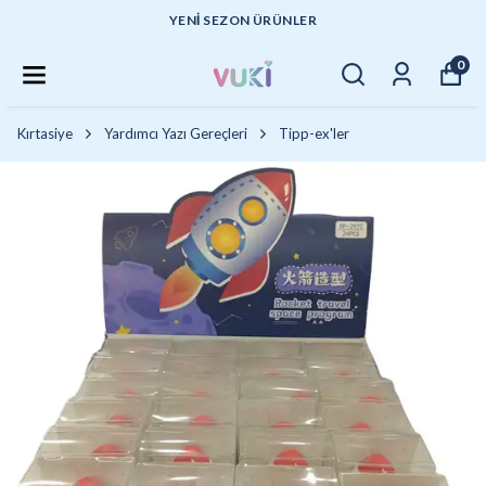
YENI SEZON ÜRÜNLER
0
Kırtasiye
Yardımcı Yazı Gereçleri
Tipp-ex'ler