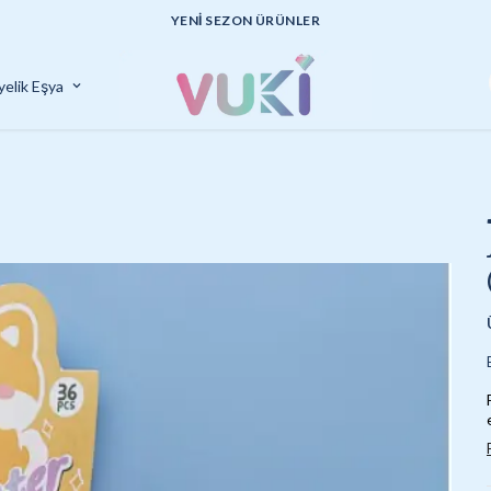
UYGUN FİYATLI KALİTELİ ÜRÜ
yelik Eşya