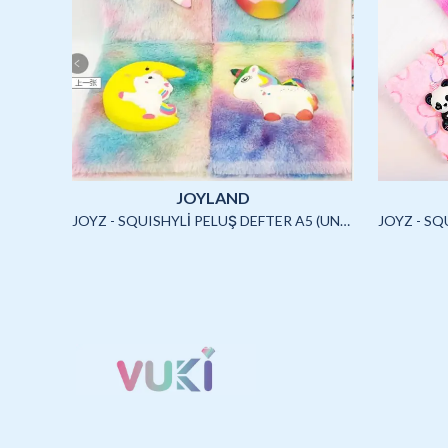
JOYLAND
JOYLAND - SULU STİCKER SETİ (CAPYBARA)-2/S
JOYZ - SQUISHYLİ PELUŞ DEFTER A5 (UNICORN2)-4/S