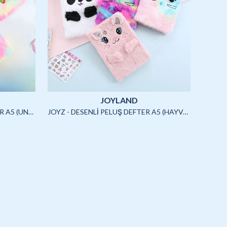
JOYLAND
JOYZ - SQUISHYLİ PELUŞ DEFTER A5 (UNICORN)-4/S
JOYZ - DESENLİ PELUŞ DEFTER A5 (HAYVANLAR)-3/S