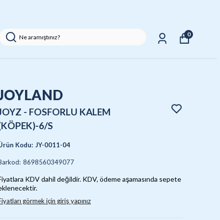
NLER
0
JOYLAND
JOYZ - FOSFORLU KALEM
(KÖPEK)-6/S
Ürün Kodu
:
JY-0011-04
Barkod
:
8698560349077
Fiyatlara KDV dahil değildir. KDV, ödeme aşamasında sepete
eklenecektir.
Fiyatları görmek için giriş yapınız