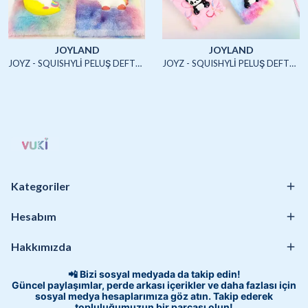
JOYLAND
JOYLAND
JOYZ - SQUISHYLİ PELUŞ DEFTER A5 (UNICORN2)-4/S
JOYZ - SQUISHYLİ PELUŞ DEFTER A5 (HAYVANLAR)-4/S
Kategoriler
Hesabım
Hakkımızda
📲 Bizi sosyal medyada da takip edin!
Güncel paylaşımlar, perde arkası içerikler ve daha fazlası için
sosyal medya hesaplarımıza göz atın. Takip ederek
topluluğumuzun bir parçası olun!