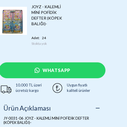
JOYZ - KALEMLİ
MİNİ POFİDİK
DEFTER (KÖPEK
BALIĞI)-
Adet
:
24
Stokta yok
WHATSAPP
10.000 TL üzeri
Uygun fiyatlı
ücretsiz kargo
kaliteli ürünler
Ürün Açıklaması
JY-0031-06 JOYZ - KALEMLİ MİNİ POFİDİK DEFTER
(KÖPEK BALIĞI)-