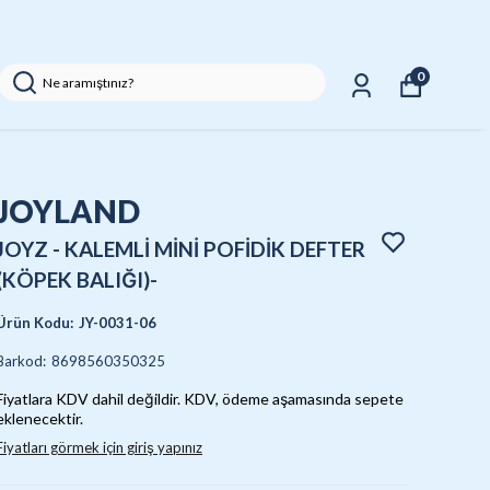
UYGUN FİY
0
JOYLAND
JOYZ - KALEMLİ MİNİ POFİDİK DEFTER
(KÖPEK BALIĞI)-
Ürün Kodu
:
JY-0031-06
Barkod
:
8698560350325
Fiyatlara KDV dahil değildir. KDV, ödeme aşamasında sepete
eklenecektir.
Fiyatları görmek için giriş yapınız