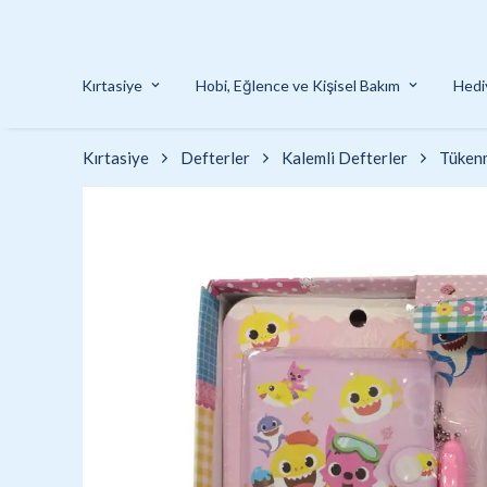
I SEZON ÜRÜNLER
Kırtasiye
Hobi, Eğlence ve Kişisel Bakım
Hedi
Kırtasiye
Defterler
Kalemli Defterler
Tükenm