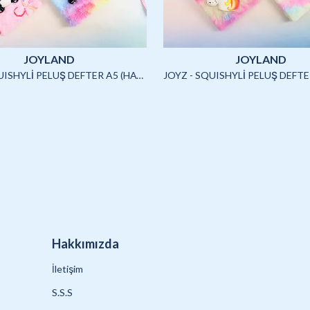
JOYLAND
JOYLAND
JOYZ - SQUISHYLİ PELUŞ DEFTER A5 (HAYVANLAR)-4/S
Hakkımızda
İletişim
S.S.S