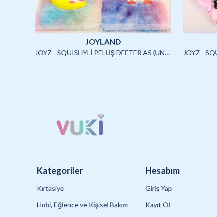
JOYLAND
JOYLAND - SULU STİCKER SETİ (CAPYBARA)-2/S
JOYZ - SQUISHYLİ PELUŞ DEFTER A5 (UNICORN2)-4/S
Kategoriler
Hesabım
Kırtasiye
Giriş Yap
Hobi, Eğlence ve Kişisel Bakım
Kayıt Ol