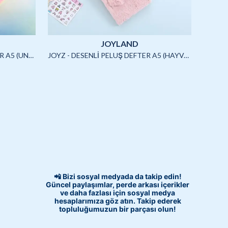
JOYLAND
JOYZ - SQUISHYLİ PELUŞ DEFTER A5 (UNICORN)-4/S
JOYZ - DESENLİ PELUŞ DEFTER A5 (HAYVANLAR)-3/S
📲 Bizi sosyal medyada da takip edin!
Güncel paylaşımlar, perde arkası içerikler
ve daha fazlası için sosyal medya
hesaplarımıza göz atın. Takip ederek
topluluğumuzun bir parçası olun!