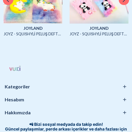
JOYLAND
JOYLAND
JOYZ - SQUISHYLİ PELUŞ DEFTER A5 (UNICORN2)-4/S
JOYZ - SQUISHYLİ PELUŞ DEFTER A5 (HAYVANLAR)-4/S
Kategoriler
Hesabım
Hakkımızda
📲 Bizi sosyal medyada da takip edin!
Güncel paylaşımlar, perde arkası içerikler ve daha fazlası için