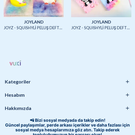
JOYLAND
JOYLAND
JOYZ - SQUISHYLİ PELUŞ DEFTER A5 (UNICORN2)-4/S
JOYZ - SQUISHYLİ PELUŞ DEFTER A5 (HAYVANLAR)-4/S
Kategoriler
Hesabım
Hakkımızda
📲 Bizi sosyal medyada da takip edin!
Güncel paylaşımlar, perde arkası içerikler ve daha fazlası için
sosyal medya hesaplarımıza göz atın. Takip ederek
topluluğumuzun bir parçası olun!