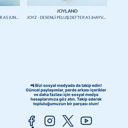
JOYLAND
JOYZ - SQUISHYLİ PELUŞ DEFTER A5 (UNICORN)-4/S
JOYZ - DESENLİ PELUŞ DEFTER A5 (HAYVANLAR)-3/S
📲 Bizi sosyal medyada da takip edin!
Güncel paylaşımlar, perde arkası içerikler
ve daha fazlası için sosyal medya
hesaplarımıza göz atın. Takip ederek
topluluğumuzun bir parçası olun!