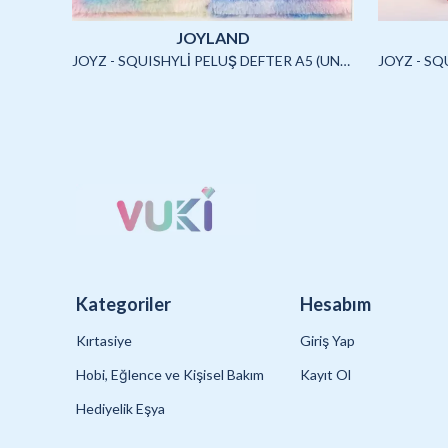
JOYLAND
JOYLAND - SULU STİCKER SETİ (CAPYBARA)-2/S
JOYZ - SQUISHYLİ PELUŞ DEFTER A5 (UNICORN2)-4/S
Kategoriler
Hesabım
Kırtasiye
Giriş Yap
Hobi, Eğlence ve Kişisel Bakım
Kayıt Ol
Hediyelik Eşya