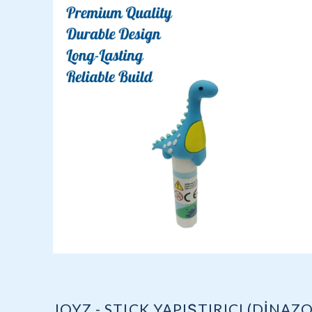
JOYZ - STICK YAPIŞTIRICI (DİNAZO