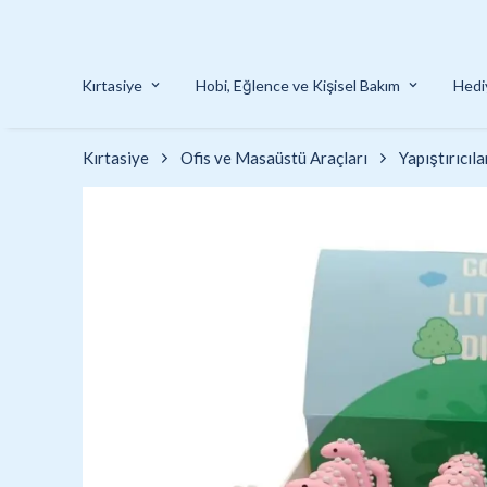
YENI SEZON ÜRÜNLER
Kırtasiye
Hobi, Eğlence ve Kişisel Bakım
Hedi
Kırtasiye
Ofis ve Masaüstü Araçları
Yapıştırıcıla