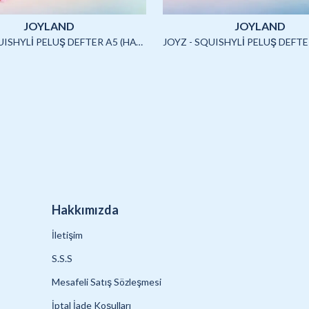
JOYLAND
JOYLAND
JOYZ - SQUISHYLİ PELUŞ DEFTER A5 (HAYVANLAR)-4/S
Hakkımızda
İletişim
S.S.S
Mesafeli Satış Sözleşmesi
İptal İade Koşulları