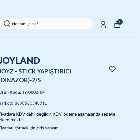
0
JOYLAND
JOYZ - STICK YAPIŞTIRICI
(DİNAZOR)-2/S
Ürün Kodu
:
JY-0002-04
Barkod
:
8698560348711
Fiyatlara KDV dahil değildir. KDV, ödeme aşamasında sepete
eklenecektir.
Fiyatları görmek için giriş yapınız