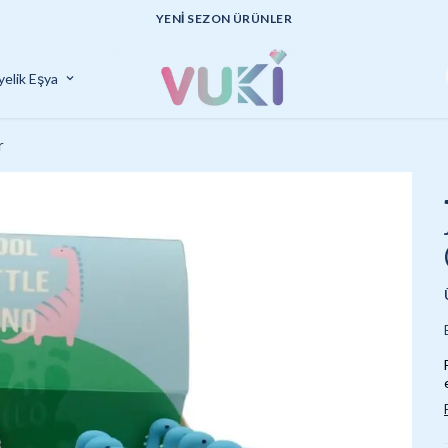
yelik Eşya
r