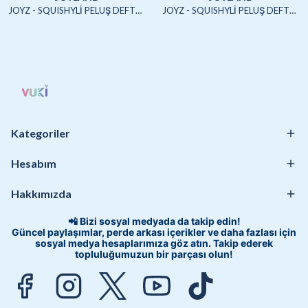
JOYZ - SQUISHYLİ PELUŞ DEFTER A5 (UNICORN2)-4/S
JOYZ - SQUISHYLİ PELUŞ DEFTER A5 (HAYVANLAR)-4/S
Kategoriler
Hesabım
Hakkımızda
📲 Bizi sosyal medyada da takip edin!
Güncel paylaşımlar, perde arkası içerikler ve daha fazlası için
sosyal medya hesaplarımıza göz atın. Takip ederek
topluluğumuzun bir parçası olun!