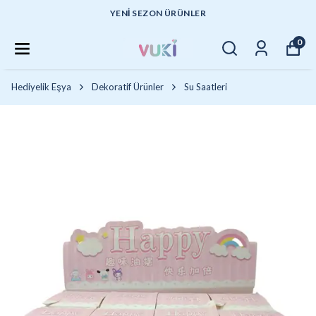
YENI SEZON ÜRÜNLER
0
Hediyelik Eşya
Dekoratif Ürünler
Su Saatleri