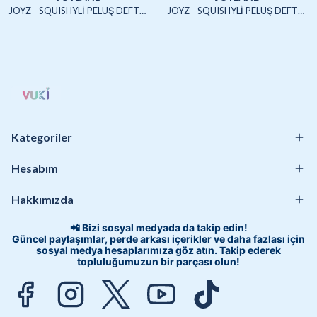
JOYZ - SQUISHYLİ PELUŞ DEFTER A5 (UNICORN2)-4/S
JOYZ - SQUISHYLİ PELUŞ DEFTER A5 (HAYVANLAR)-4/S
Kategoriler
Hesabım
Hakkımızda
📲 Bizi sosyal medyada da takip edin!
Güncel paylaşımlar, perde arkası içerikler ve daha fazlası için
sosyal medya hesaplarımıza göz atın. Takip ederek
topluluğumuzun bir parçası olun!