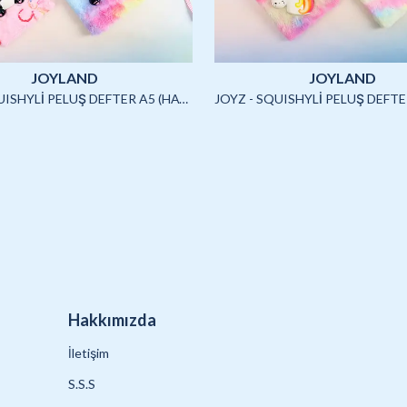
JOYLAND
JOYLAND
JOYZ - SQUISHYLİ PELUŞ DEFTER A5 (HAYVANLAR)-4/S
Hakkımızda
İletişim
S.S.S