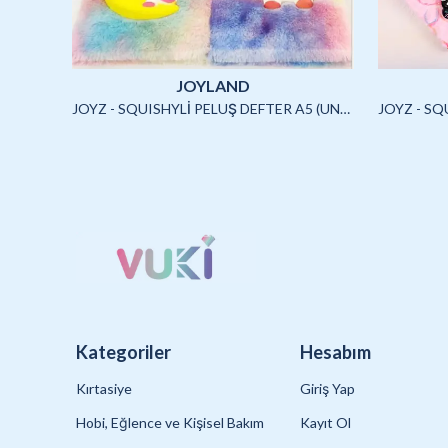
JOYLAND
JOYLAND - SULU STİCKER SETİ (CAPYBARA)-2/S
JOYZ - SQUISHYLİ PELUŞ DEFTER A5 (UNICORN2)-4/S
Kategoriler
Hesabım
Kırtasiye
Giriş Yap
Hobi, Eğlence ve Kişisel Bakım
Kayıt Ol