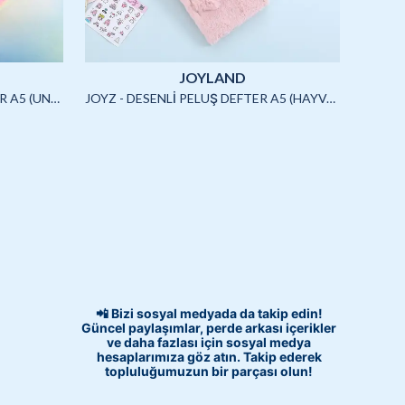
JOYLAND
JOYZ - SQUISHYLİ PELUŞ DEFTER A5 (UNICORN)-4/S
JOYZ - DESENLİ PELUŞ DEFTER A5 (HAYVANLAR)-3/S
📲 Bizi sosyal medyada da takip edin!
Güncel paylaşımlar, perde arkası içerikler
ve daha fazlası için sosyal medya
hesaplarımıza göz atın. Takip ederek
topluluğumuzun bir parçası olun!