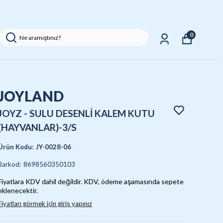
0
JOYLAND
JOYZ - SULU DESENLİ KALEM KUTU
(HAYVANLAR)-3/S
Ürün Kodu
:
JY-0028-06
Barkod
:
8698560350103
Fiyatlara KDV dahil değildir. KDV, ödeme aşamasında sepete
eklenecektir.
Fiyatları görmek için giriş yapınız