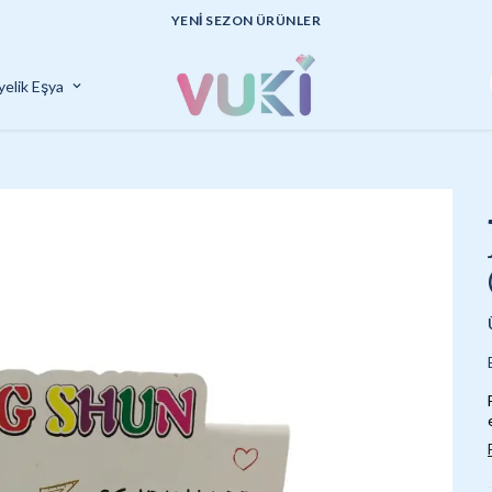
UYGUN FİYATLI KALİTELİ ÜRÜNLER
yelik Eşya