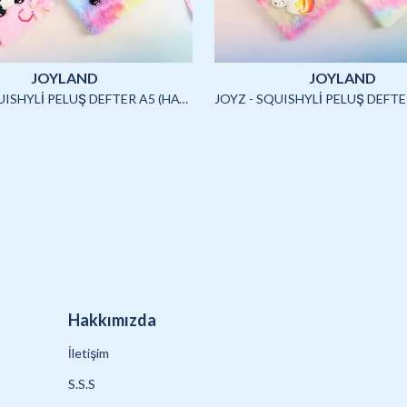
JOYLAND
JOYLAND
JOYZ - SQUISHYLİ PELUŞ DEFTER A5 (HAYVANLAR)-4/S
Hakkımızda
İletişim
S.S.S