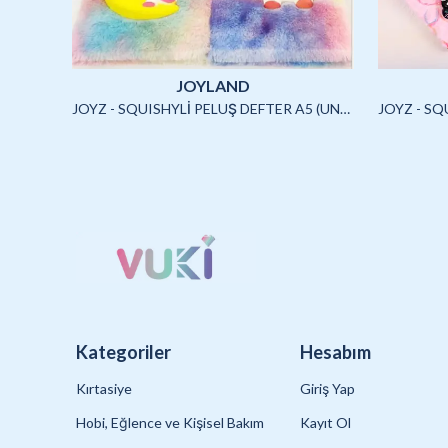
JOYLAND
JOYLAND - SULU STİCKER SETİ (CAPYBARA)-2/S
JOYZ - SQUISHYLİ PELUŞ DEFTER A5 (UNICORN2)-4/S
Kategoriler
Hesabım
Kırtasiye
Giriş Yap
Hobi, Eğlence ve Kişisel Bakım
Kayıt Ol