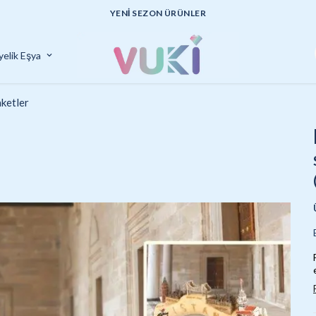
UYGUN FİYATLI KALİTELİ ÜRÜNLER
yelik Eşya
ketler