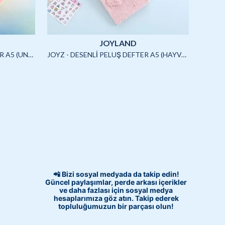
JOYLAND
JOYZ - SQUISHYLİ PELUŞ DEFTER A5 (UNICORN)-4/S
JOYZ - DESENLİ PELUŞ DEFTER A5 (HAYVANLAR)-3/S
📲 Bizi sosyal medyada da takip edin!
Güncel paylaşımlar, perde arkası içerikler
ve daha fazlası için sosyal medya
hesaplarımıza göz atın. Takip ederek
topluluğumuzun bir parçası olun!