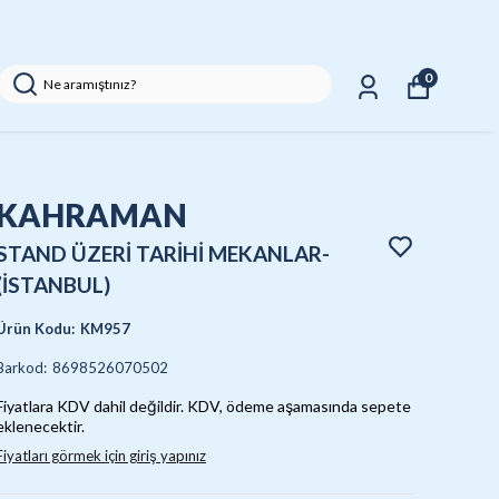
0
KAHRAMAN
STAND ÜZERİ TARİHİ MEKANLAR-
(İSTANBUL)
Ürün Kodu
:
KM957
Barkod
:
8698526070502
Fiyatlara KDV dahil değildir. KDV, ödeme aşamasında sepete
eklenecektir.
Fiyatları görmek için giriş yapınız