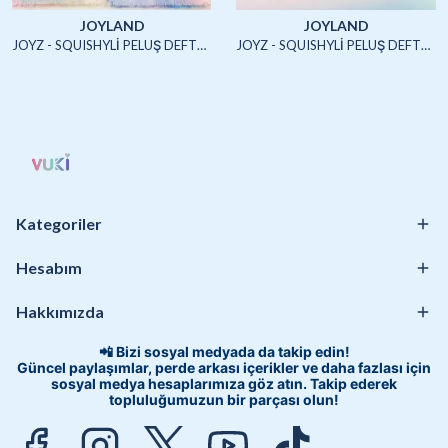
JOYLAND
JOYLAND
JOYZ - SQUISHYLİ PELUŞ DEFTER A5 (UNICORN2)-4/S
JOYZ - SQUISHYLİ PELUŞ DEFTER A5 (HAYVANLAR)-4/S
Kategoriler
Hesabım
Hakkımızda
📲 Bizi sosyal medyada da takip edin!
Güncel paylaşımlar, perde arkası içerikler ve daha fazlası için
sosyal medya hesaplarımıza göz atın. Takip ederek
topluluğumuzun bir parçası olun!