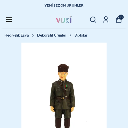
YENI SEZON ÜRÜNLER
0
Hediyelik Eşya
Dekoratif Ürünler
Biblolar