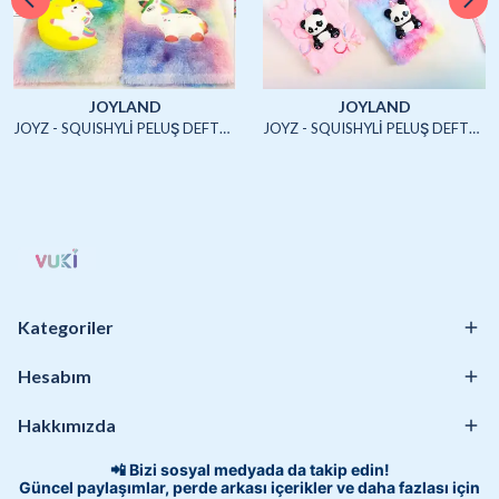
JOYLAND
JOYLAND
JOYZ - SQUISHYLİ PELUŞ DEFTER A5 (UNICORN2)-4/S
JOYZ - SQUISHYLİ PELUŞ DEFTER A5 (HAYVANLAR)-4/S
Kategoriler
Hesabım
Hakkımızda
📲 Bizi sosyal medyada da takip edin!
Güncel paylaşımlar, perde arkası içerikler ve daha fazlası için