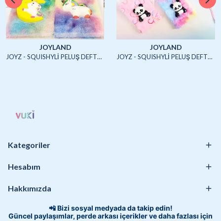
JOYLAND
JOYLAND
JOYZ - SQUISHYLİ PELUŞ DEFTER A5 (UNICORN2)-4/S
JOYZ - SQUISHYLİ PELUŞ DEFTER A5 (HAYVANLAR)-4/S
Kategoriler
Hesabım
Hakkımızda
📲 Bizi sosyal medyada da takip edin!
Güncel paylaşımlar, perde arkası içerikler ve daha fazlası için