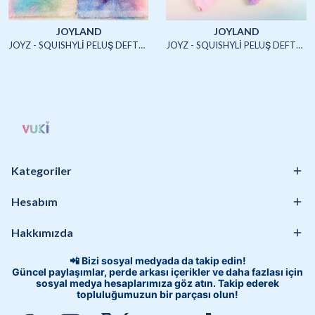
JOYLAND
JOYLAND
JOYZ - SQUISHYLİ PELUŞ DEFTER A5 (UNICORN2)-4/S
JOYZ - SQUISHYLİ PELUŞ DEFTER A5 (HAYVANLAR)-4/S
Kategoriler
Hesabım
Hakkımızda
📲 Bizi sosyal medyada da takip edin!
Güncel paylaşımlar, perde arkası içerikler ve daha fazlası için
sosyal medya hesaplarımıza göz atın. Takip ederek
topluluğumuzun bir parçası olun!