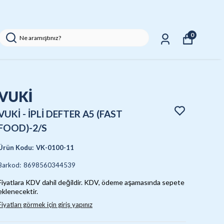
0
VUKİ
VUKİ - İPLİ DEFTER A5 (FAST
FOOD)-2/S
Ürün Kodu
:
VK-0100-11
Barkod
:
8698560344539
Fiyatlara KDV dahil değildir. KDV, ödeme aşamasında sepete
eklenecektir.
Fiyatları görmek için giriş yapınız