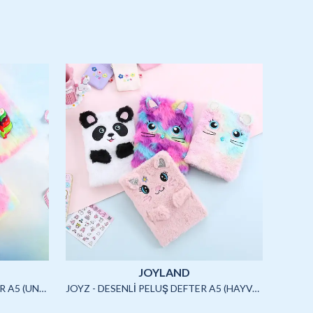
JOYLAND
JOYZ - SQUISHYLİ PELUŞ DEFTER A5 (UNICORN)-4/S
JOYZ - DESENLİ PELUŞ DEFTER A5 (HAYVANLAR)-3/S