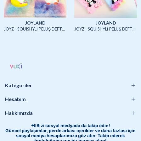
JOYLAND
JOYLAND
JOYZ - SQUISHYLİ PELUŞ DEFTER A5 (UNICORN2)-4/S
JOYZ - SQUISHYLİ PELUŞ DEFTER A5 (HAYVANLAR)-4/S
Kategoriler
Hesabım
Hakkımızda
📲 Bizi sosyal medyada da takip edin!
Güncel paylaşımlar, perde arkası içerikler ve daha fazlası için
sosyal medya hesaplarımıza göz atın. Takip ederek
topluluğumuzun bir parçası olun!