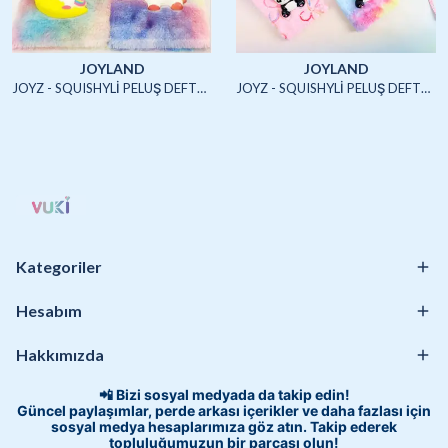
JOYLAND
JOYLAND
JOYZ - SQUISHYLİ PELUŞ DEFTER A5 (UNICORN2)-4/S
JOYZ - SQUISHYLİ PELUŞ DEFTER A5 (HAYVANLAR)-4/S
Kategoriler
Hesabım
Hakkımızda
📲 Bizi sosyal medyada da takip edin!
Güncel paylaşımlar, perde arkası içerikler ve daha fazlası için
sosyal medya hesaplarımıza göz atın. Takip ederek
topluluğumuzun bir parçası olun!