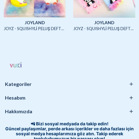
JOYLAND
JOYLAND
JOYZ - SQUISHYLİ PELUŞ DEFTER A5 (UNICORN2)-4/S
JOYZ - SQUISHYLİ PELUŞ DEFTER A5 (HAYVANLAR)-4/S
Kategoriler
Hesabım
Hakkımızda
📲 Bizi sosyal medyada da takip edin!
Güncel paylaşımlar, perde arkası içerikler ve daha fazlası için
sosyal medya hesaplarımıza göz atın. Takip ederek
topluluğumuzun bir parçası olun!