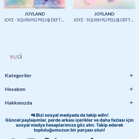
JOYLAND
JOYLAND
JOYZ - SQUISHYLİ PELUŞ DEFTER A5 (UNICORN2)-4/S
JOYZ - SQUISHYLİ PELUŞ DEFTER A5 (HAYVANLAR)-4/S
Kategoriler
Hesabım
Hakkımızda
📲 Bizi sosyal medyada da takip edin!
Güncel paylaşımlar, perde arkası içerikler ve daha fazlası için
sosyal medya hesaplarımıza göz atın. Takip ederek
topluluğumuzun bir parçası olun!