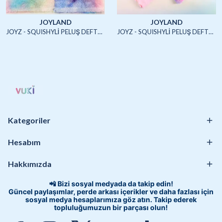
JOYLAND
JOYLAND
JOYZ - SQUISHYLİ PELUŞ DEFTER A5 (UNICORN2)-4/S
JOYZ - SQUISHYLİ PELUŞ DEFTER A5 (HAYVANLAR)-4/S
Kategoriler
Hesabım
Hakkımızda
📲 Bizi sosyal medyada da takip edin!
Güncel paylaşımlar, perde arkası içerikler ve daha fazlası için
sosyal medya hesaplarımıza göz atın. Takip ederek
topluluğumuzun bir parçası olun!