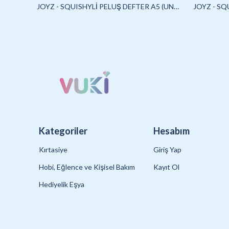
JOYLAND - SULU STİCKER SETİ (CAPYBARA)-2/S
JOYZ - SQUISHYLİ PELUŞ DEFTER A5 (UNICORN2)-4/S
Kategoriler
Hesabım
Kırtasiye
Giriş Yap
Hobi, Eğlence ve Kişisel Bakım
Kayıt Ol
Hediyelik Eşya