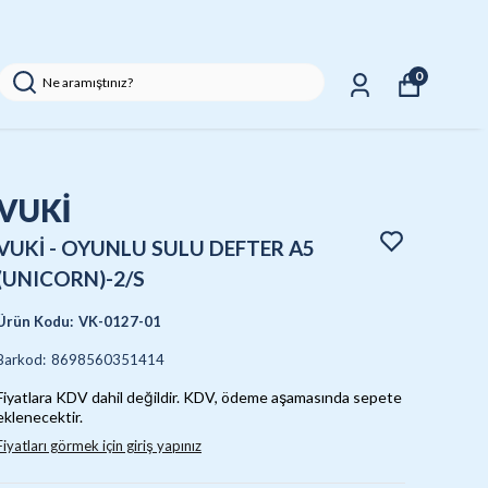
0
VUKİ
VUKİ - OYUNLU SULU DEFTER A5
(UNICORN)-2/S
Ürün Kodu
:
VK-0127-01
Barkod
:
8698560351414
Fiyatlara KDV dahil değildir. KDV, ödeme aşamasında sepete
eklenecektir.
Fiyatları görmek için giriş yapınız