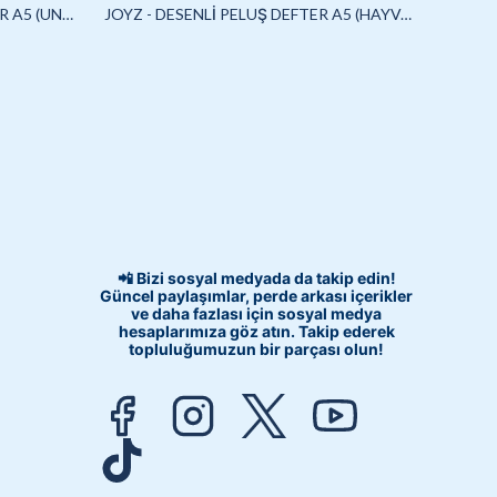
JOYZ - SQUISHYLİ PELUŞ DEFTER A5 (UNICORN)-4/S
JOYZ - DESENLİ PELUŞ DEFTER A5 (HAYVANLAR)-3/S
📲 Bizi sosyal medyada da takip edin!
Güncel paylaşımlar, perde arkası içerikler
ve daha fazlası için sosyal medya
hesaplarımıza göz atın. Takip ederek
topluluğumuzun bir parçası olun!