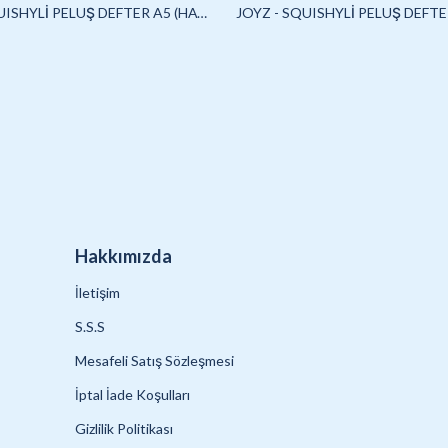
JOYZ - SQUISHYLİ PELUŞ DEFTER A5 (HAYVANLAR)-4/S
Hakkımızda
İletişim
S.S.S
Mesafeli Satış Sözleşmesi
İptal İade Koşulları
Gizlilik Politikası