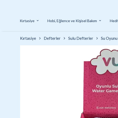
Kırtasiye
Hobi, Eğlence ve Kişisel Bakım
Hedi
Kırtasiye
Defterler
Sulu Defterler
Su Oyunu 