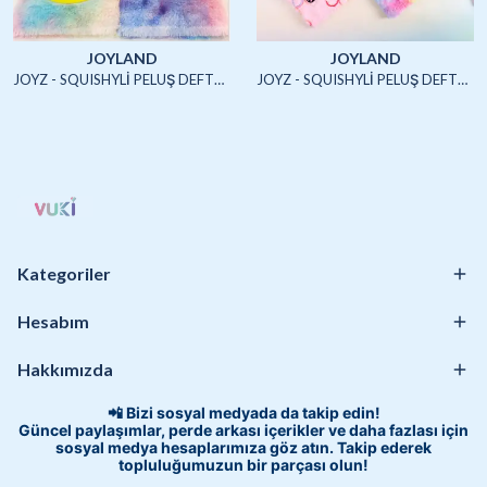
JOYLAND
JOYLAND
JOYZ - SQUISHYLİ PELUŞ DEFTER A5 (UNICORN2)-4/S
JOYZ - SQUISHYLİ PELUŞ DEFTER A5 (HAYVANLAR)-4/S
Kategoriler
Hesabım
Hakkımızda
📲 Bizi sosyal medyada da takip edin!
Güncel paylaşımlar, perde arkası içerikler ve daha fazlası için
sosyal medya hesaplarımıza göz atın. Takip ederek
topluluğumuzun bir parçası olun!