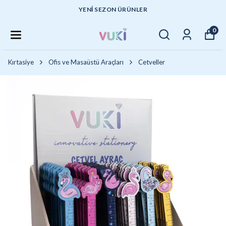
YENI SEZON ÜRÜNLER
0
Kırtasiye
Ofis ve Masaüstü Araçları
Cetveller