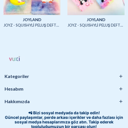
JOYLAND
JOYLAND
JOYZ - SQUISHYLİ PELUŞ DEFTER A5 (UNICORN2)-4/S
JOYZ - SQUISHYLİ PELUŞ DEFTER A5 (HAYVANLAR)-4/S
Kategoriler
Hesabım
Hakkımızda
📲 Bizi sosyal medyada da takip edin!
Güncel paylaşımlar, perde arkası içerikler ve daha fazlası için
sosyal medya hesaplarımıza göz atın. Takip ederek
topluluğumuzun bir parçası olun!