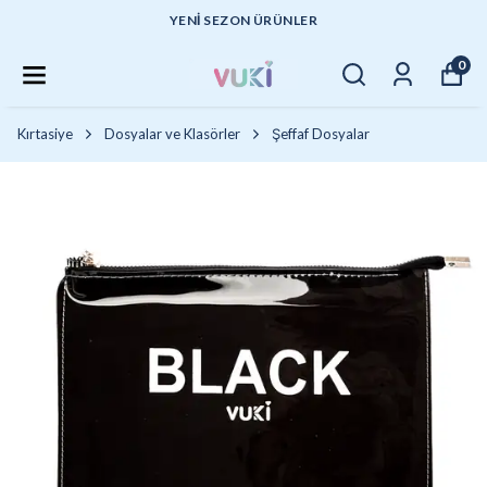
YENI SEZON ÜRÜNLER
0
Kırtasiye
Dosyalar ve Klasörler
Şeffaf Dosyalar