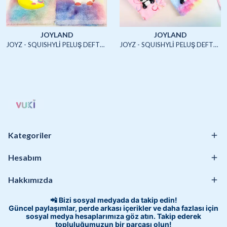
JOYLAND
JOYLAND
JOYZ - SQUISHYLİ PELUŞ DEFTER A5 (UNICORN2)-4/S
JOYZ - SQUISHYLİ PELUŞ DEFTER A5 (HAYVANLAR)-4/S
Kategoriler
Hesabım
Hakkımızda
📲 Bizi sosyal medyada da takip edin!
Güncel paylaşımlar, perde arkası içerikler ve daha fazlası için
sosyal medya hesaplarımıza göz atın. Takip ederek
topluluğumuzun bir parçası olun!