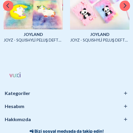
JOYLAND
JOYLAND
JOYZ - SQUISHYLİ PELUŞ DEFTER A5 (UNICORN2)-4/S
JOYZ - SQUISHYLİ PELUŞ DEFTER A5 (HAYVANLAR)-4/S
Kategoriler
Hesabım
Hakkımızda
📲 Bizi sosyal medyada da takip edin!