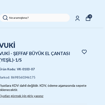
0
VUKİ
VUKİ - ŞEFFAF BÜYÜK EL ÇANTASI
(YEŞİL)-1/S
Ürün Kodu
:
VK-0103-07
Barkod
:
8698560346175
Fiyatlara KDV dahil değildir. KDV, ödeme aşamasında sepete
eklenecektir.
Fiyatları görmek için giriş yapınız