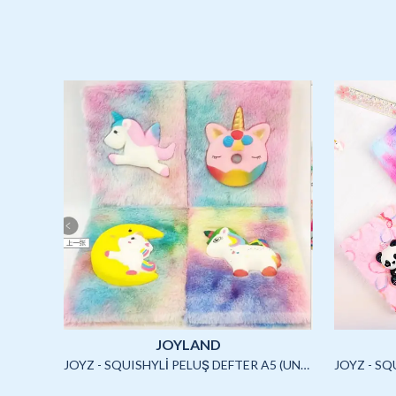
JOYLAND
JOYLAND - SULU STİCKER SETİ (CAPYBARA)-2/S
JOYZ - SQUISHYLİ PELUŞ DEFTER A5 (UNICORN2)-4/S