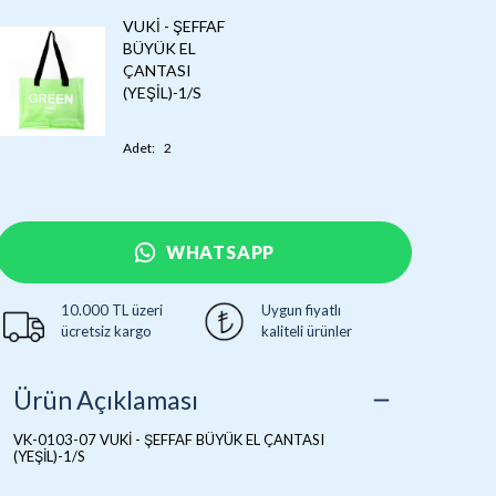
VUKİ - ŞEFFAF
BÜYÜK EL
ÇANTASI
(YEŞİL)-1/S
Adet
:
2
WHATSAPP
10.000 TL üzeri
Uygun fiyatlı
ücretsiz kargo
kaliteli ürünler
Ürün Açıklaması
VK-0103-07 VUKİ - ŞEFFAF BÜYÜK EL ÇANTASI
(YEŞİL)-1/S