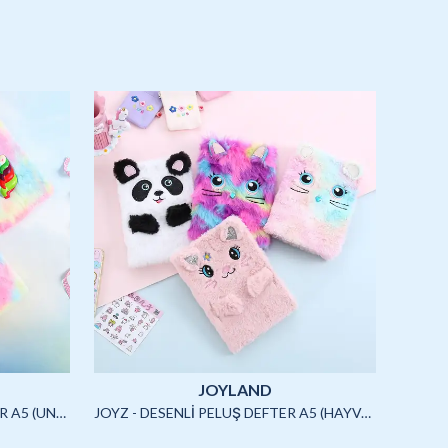
JOYLAND
JOYZ - SQUISHYLİ PELUŞ DEFTER A5 (UNICORN)-4/S
JOYZ - DESENLİ PELUŞ DEFTER A5 (HAYVANLAR)-3/S