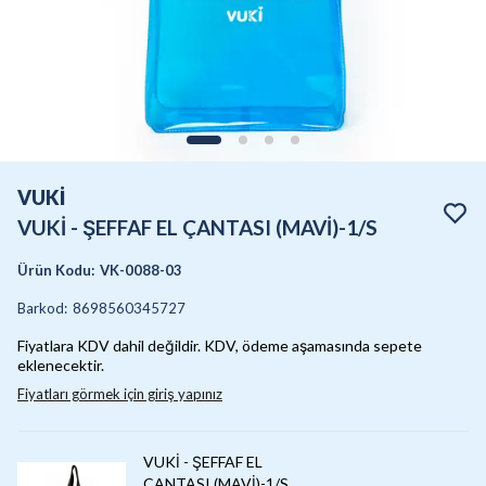
VUKİ
VUKİ - ŞEFFAF EL ÇANTASI (MAVİ)-1/S
Ürün Kodu
:
VK-0088-03
Barkod
:
8698560345727
Fiyatlara KDV dahil değildir. KDV, ödeme aşamasında sepete
eklenecektir.
Fiyatları görmek için giriş yapınız
VUKİ - ŞEFFAF EL
ÇANTASI (MAVİ)-1/S