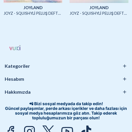
JOYLAND
JOYLAND
JOYZ - SQUISHYLİ PELUŞ DEFTER A5 (UNICORN2)-4/S
JOYZ - SQUISHYLİ PELUŞ DEFTER A5 (HAYVANLAR)-4/S
Kategoriler
Hesabım
Hakkımızda
📲 Bizi sosyal medyada da takip edin!
Güncel paylaşımlar, perde arkası içerikler ve daha fazlası için
sosyal medya hesaplarımıza göz atın. Takip ederek
topluluğumuzun bir parçası olun!