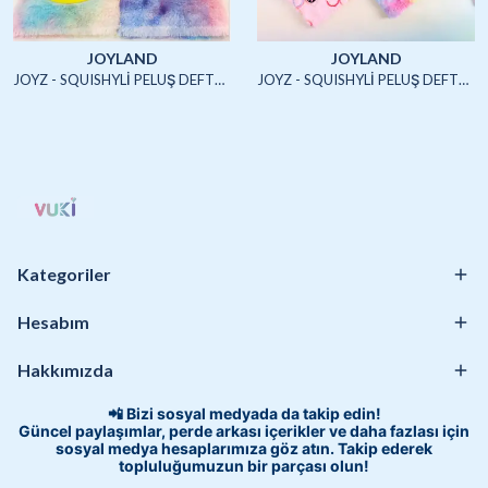
JOYLAND
JOYLAND
JOYZ - SQUISHYLİ PELUŞ DEFTER A5 (UNICORN2)-4/S
JOYZ - SQUISHYLİ PELUŞ DEFTER A5 (HAYVANLAR)-4/S
Kategoriler
Hesabım
Hakkımızda
📲 Bizi sosyal medyada da takip edin!
Güncel paylaşımlar, perde arkası içerikler ve daha fazlası için
sosyal medya hesaplarımıza göz atın. Takip ederek
topluluğumuzun bir parçası olun!