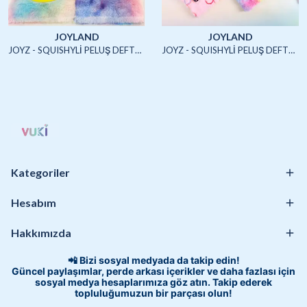
JOYLAND
JOYLAND
JOYZ - SQUISHYLİ PELUŞ DEFTER A5 (UNICORN2)-4/S
JOYZ - SQUISHYLİ PELUŞ DEFTER A5 (HAYVANLAR)-4/S
Kategoriler
Hesabım
Hakkımızda
📲 Bizi sosyal medyada da takip edin!
Güncel paylaşımlar, perde arkası içerikler ve daha fazlası için
sosyal medya hesaplarımıza göz atın. Takip ederek
topluluğumuzun bir parçası olun!