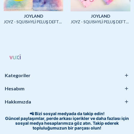
JOYLAND
JOYLAND
JOYZ - SQUISHYLİ PELUŞ DEFTER A5 (UNICORN2)-4/S
JOYZ - SQUISHYLİ PELUŞ DEFTER A5 (HAYVANLAR)-4/S
Kategoriler
Hesabım
Hakkımızda
📲 Bizi sosyal medyada da takip edin!
Güncel paylaşımlar, perde arkası içerikler ve daha fazlası için
sosyal medya hesaplarımıza göz atın. Takip ederek
topluluğumuzun bir parçası olun!