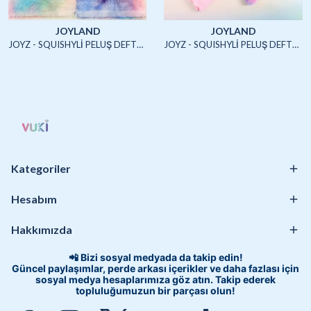
JOYLAND
JOYLAND
JOYZ - SQUISHYLİ PELUŞ DEFTER A5 (UNICORN2)-4/S
JOYZ - SQUISHYLİ PELUŞ DEFTER A5 (HAYVANLAR)-4/S
Kategoriler
Hesabım
Hakkımızda
📲 Bizi sosyal medyada da takip edin!
Güncel paylaşımlar, perde arkası içerikler ve daha fazlası için
sosyal medya hesaplarımıza göz atın. Takip ederek
topluluğumuzun bir parçası olun!