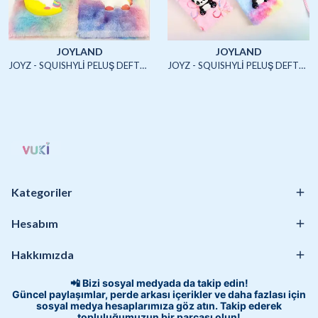
JOYLAND
JOYLAND
JOYZ - SQUISHYLİ PELUŞ DEFTER A5 (UNICORN2)-4/S
JOYZ - SQUISHYLİ PELUŞ DEFTER A5 (HAYVANLAR)-4/S
Kategoriler
Hesabım
Hakkımızda
📲 Bizi sosyal medyada da takip edin!
Güncel paylaşımlar, perde arkası içerikler ve daha fazlası için
sosyal medya hesaplarımıza göz atın. Takip ederek
topluluğumuzun bir parçası olun!