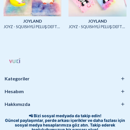
JOYLAND
JOYLAND
JOYZ - SQUISHYLİ PELUŞ DEFTER A5 (UNICORN2)-4/S
JOYZ - SQUISHYLİ PELUŞ DEFTER A5 (HAYVANLAR)-4/S
Kategoriler
Hesabım
Hakkımızda
📲 Bizi sosyal medyada da takip edin!
Güncel paylaşımlar, perde arkası içerikler ve daha fazlası için
sosyal medya hesaplarımıza göz atın. Takip ederek
topluluğumuzun bir parçası olun!