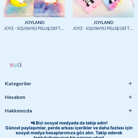
JOYLAND
JOYLAND
JOYZ - SQUISHYLİ PELUŞ DEFTER A5 (UNICORN2)-4/S
JOYZ - SQUISHYLİ PELUŞ DEFTER A5 (HAYVANLAR)-4/S
Kategoriler
Hesabım
Hakkımızda
📲 Bizi sosyal medyada da takip edin!
Güncel paylaşımlar, perde arkası içerikler ve daha fazlası için
sosyal medya hesaplarımıza göz atın. Takip ederek
topluluğumuzun bir parçası olun!