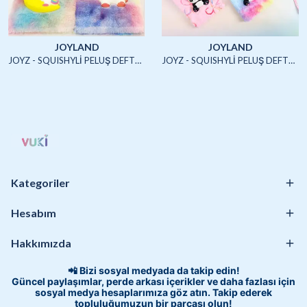
JOYLAND
JOYLAND
JOYZ - SQUISHYLİ PELUŞ DEFTER A5 (UNICORN2)-4/S
JOYZ - SQUISHYLİ PELUŞ DEFTER A5 (HAYVANLAR)-4/S
Kategoriler
Hesabım
Hakkımızda
📲 Bizi sosyal medyada da takip edin!
Güncel paylaşımlar, perde arkası içerikler ve daha fazlası için
sosyal medya hesaplarımıza göz atın. Takip ederek
topluluğumuzun bir parçası olun!