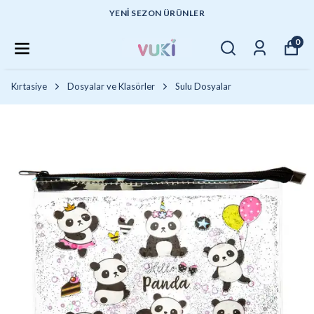
YENI SEZON ÜRÜNLER
0
Kırtasiye
Dosyalar ve Klasörler
Sulu Dosyalar