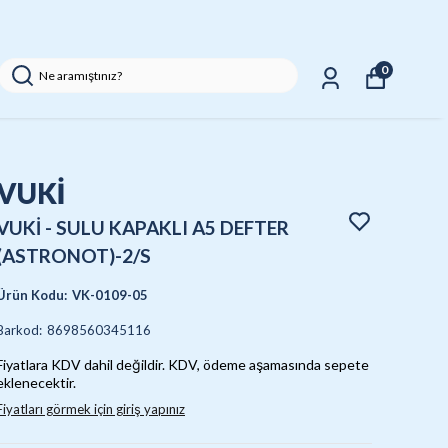
0
VUKİ
VUKİ - SULU KAPAKLI A5 DEFTER
(ASTRONOT)-2/S
Ürün Kodu
:
VK-0109-05
Barkod
:
8698560345116
Fiyatlara KDV dahil değildir. KDV, ödeme aşamasında sepete
eklenecektir.
Fiyatları görmek için giriş yapınız