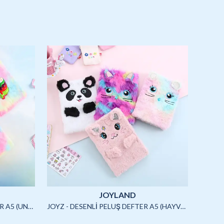
JOYLAND
JOYZ - SQUISHYLİ PELUŞ DEFTER A5 (UNICORN)-4/S
JOYZ - DESENLİ PELUŞ DEFTER A5 (HAYVANLAR)-3/S