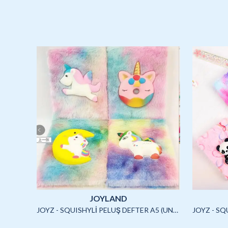
JOYLAND
JOYLAND - SULU STİCKER SETİ (CAPYBARA)-2/S
JOYZ - SQUISHYLİ PELUŞ DEFTER A5 (UNICORN2)-4/S