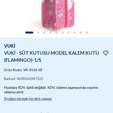
VUKİ
VUKİ - SÜT KUTUSU MODEL KALEM KUTU
(FLAMINGO)-1/S
Ürün Kodu
:
VK-0116-03
Barkod
:
8698560347325
Fiyatlara KDV dahil değildir. KDV, ödeme aşamasında sepete
eklenecektir.
Fiyatları görmek için giriş yapınız