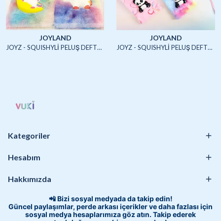
JOYLAND
JOYLAND
JOYZ - SQUISHYLİ PELUŞ DEFTER A5 (UNICORN2)-4/S
JOYZ - SQUISHYLİ PELUŞ DEFTER A5 (HAYVANLAR)-4/S
Kategoriler
Hesabım
Hakkımızda
📲 Bizi sosyal medyada da takip edin!
Güncel paylaşımlar, perde arkası içerikler ve daha fazlası için
sosyal medya hesaplarımıza göz atın. Takip ederek