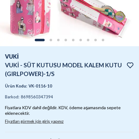
VUKİ
VUKİ - SÜT KUTUSU MODEL KALEM KUTU
(GIRLPOWER)-1/S
Ürün Kodu
:
VK-0116-10
Barkod
:
8698560347394
Fiyatlara KDV dahil değildir. KDV, ödeme aşamasında sepete
eklenecektir.
Fiyatları görmek için giriş yapınız