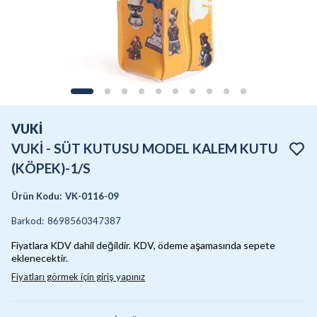
VUKİ
VUKİ - SÜT KUTUSU MODEL KALEM KUTU
(KÖPEK)-1/S
Ürün Kodu
:
VK-0116-09
Barkod
:
8698560347387
Fiyatlara KDV dahil değildir. KDV, ödeme aşamasında sepete
eklenecektir.
Fiyatları görmek için giriş yapınız