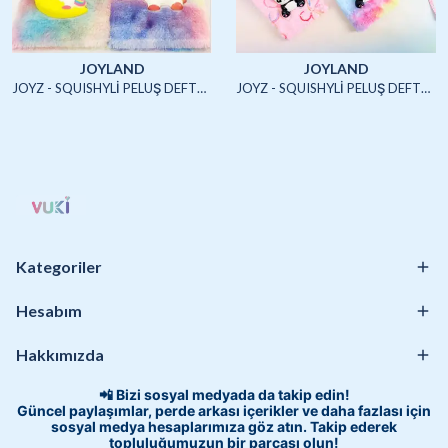
JOYLAND
JOYLAND
JOYZ - SQUISHYLİ PELUŞ DEFTER A5 (UNICORN2)-4/S
JOYZ - SQUISHYLİ PELUŞ DEFTER A5 (HAYVANLAR)-4/S
Kategoriler
Hesabım
Hakkımızda
📲 Bizi sosyal medyada da takip edin!
Güncel paylaşımlar, perde arkası içerikler ve daha fazlası için
sosyal medya hesaplarımıza göz atın. Takip ederek
topluluğumuzun bir parçası olun!