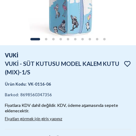
VUKİ
VUKİ - SÜT KUTUSU MODEL KALEM KUTU
(MIX)-1/S
Ürün Kodu
:
VK-0116-06
Barkod
:
8698560347356
Fiyatlara KDV dahil değildir. KDV, ödeme aşamasında sepete
eklenecektir.
Fiyatları görmek için giriş yapınız