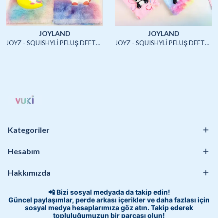
JOYLAND
JOYLAND
JOYZ - SQUISHYLİ PELUŞ DEFTER A5 (UNICORN2)-4/S
JOYZ - SQUISHYLİ PELUŞ DEFTER A5 (HAYVANLAR)-4/S
Kategoriler
Hesabım
Hakkımızda
📲 Bizi sosyal medyada da takip edin!
Güncel paylaşımlar, perde arkası içerikler ve daha fazlası için
sosyal medya hesaplarımıza göz atın. Takip ederek
topluluğumuzun bir parçası olun!