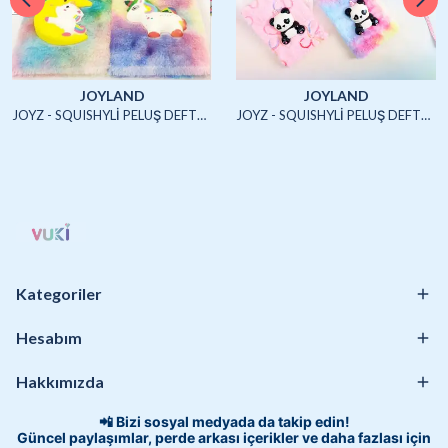
JOYLAND
JOYLAND
JOYZ - SQUISHYLİ PELUŞ DEFTER A5 (UNICORN2)-4/S
JOYZ - SQUISHYLİ PELUŞ DEFTER A5 (HAYVANLAR)-4/S
Kategoriler
Hesabım
Hakkımızda
📲 Bizi sosyal medyada da takip edin!
Güncel paylaşımlar, perde arkası içerikler ve daha fazlası için