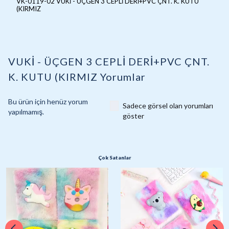
VK-0119-02 VUKİ - ÜÇGEN 3 CEPLİ DERİ+PVC ÇNT. K. KUTU
(KIRMIZ
VUKİ - ÜÇGEN 3 CEPLİ DERİ+PVC ÇNT.
K. KUTU (KIRMIZ
Yorumlar
Bu ürün için henüz yorum
Sadece görsel olan yorumları
yapılmamış.
göster
Çok Satanlar